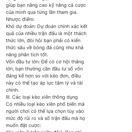
giúp bạn nâng cao kỹ năng cá cược 
của mình qua từng lần tham gia.
Nhược điểm:
Khó dự đoán: Dự đoán chính xác kết 
quả của nhiều trận đấu là một thách 
thức lớn, đòi hỏi bạn phải có kiến 
thức sâu về bóng đá cũng như khả 
năng phân tích tốt.
Vốn đầu tư lớn: Để có cơ hội thắng 
lớn, bạn thường cần đầu tư số vốn 
đáng kể hơn so với kèo đơn, điều 
này có thể tạo áp lực tâm lý và tài 
chính.
III. Các loại kèo xiên thông dụng
Có nhiều loại kèo xiên phổ biến mà 
người chơi có thể lựa chọn tùy vào 
mức độ rủi ro và số trận đấu mà họ 
muốn đặt cược: