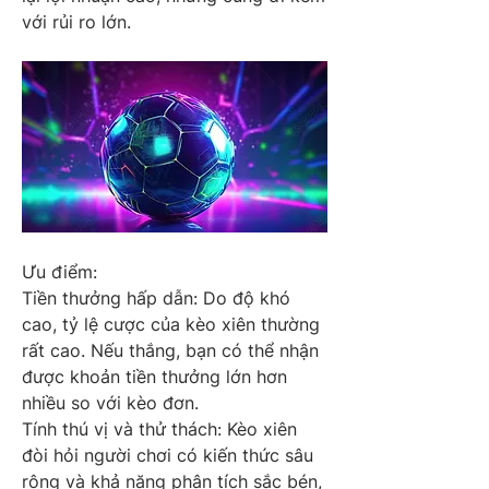
với rủi ro lớn.
Ưu điểm:
Tiền thưởng hấp dẫn: Do độ khó 
cao, tỷ lệ cược của kèo xiên thường 
rất cao. Nếu thắng, bạn có thể nhận 
được khoản tiền thưởng lớn hơn 
nhiều so với kèo đơn.
Tính thú vị và thử thách: Kèo xiên 
đòi hỏi người chơi có kiến thức sâu 
rộng và khả năng phân tích sắc bén, 