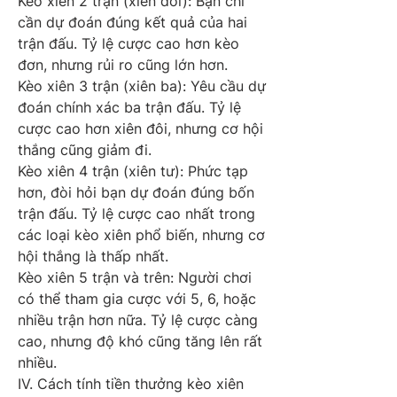
Kèo xiên 2 trận (xiên đôi): Bạn chỉ 
cần dự đoán đúng kết quả của hai 
trận đấu. Tỷ lệ cược cao hơn kèo 
đơn, nhưng rủi ro cũng lớn hơn.
Kèo xiên 3 trận (xiên ba): Yêu cầu dự 
đoán chính xác ba trận đấu. Tỷ lệ 
cược cao hơn xiên đôi, nhưng cơ hội 
thắng cũng giảm đi.
Kèo xiên 4 trận (xiên tư): Phức tạp 
hơn, đòi hỏi bạn dự đoán đúng bốn 
trận đấu. Tỷ lệ cược cao nhất trong 
các loại kèo xiên phổ biến, nhưng cơ 
hội thắng là thấp nhất.
Kèo xiên 5 trận và trên: Người chơi 
có thể tham gia cược với 5, 6, hoặc 
nhiều trận hơn nữa. Tỷ lệ cược càng 
cao, nhưng độ khó cũng tăng lên rất 
nhiều.
IV. Cách tính tiền thưởng kèo xiên