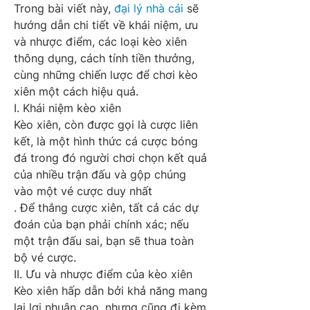
Trong bài viết này, 
đại lý nhà cái
 sẽ 
hướng dẫn chi tiết về khái niệm, ưu 
và nhược điểm, các loại kèo xiên 
thông dụng, cách tính tiền thưởng, 
cùng những chiến lược để chơi kèo 
xiên một cách hiệu quả.
I. Khái niệm kèo xiên
Kèo xiên, còn được gọi là cược liên 
kết, là một hình thức cá cược bóng 
đá trong đó người chơi chọn kết quả 
của nhiều trận đấu và gộp chúng 
vào một vé cược duy nhất
. Để thắng cược xiên, tất cả các dự 
đoán của bạn phải chính xác; nếu 
một trận đấu sai, bạn sẽ thua toàn 
bộ vé cược.
II. Ưu và nhược điểm của kèo xiên
Kèo xiên hấp dẫn bởi khả năng mang 
lại lợi nhuận cao, nhưng cũng đi kèm 