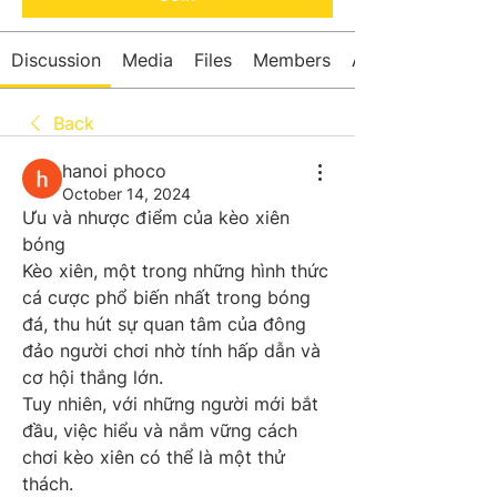
Discussion
Media
Files
Members
About
Back
hanoi phoco
October 14, 2024
Ưu và nhược điểm của kèo xiên 
bóng
Kèo xiên, một trong những hình thức 
cá cược phổ biến nhất trong bóng 
đá, thu hút sự quan tâm của đông 
đảo người chơi nhờ tính hấp dẫn và 
cơ hội thắng lớn.
Tuy nhiên, với những người mới bắt 
đầu, việc hiểu và nắm vững cách 
chơi kèo xiên có thể là một thử 
thách.