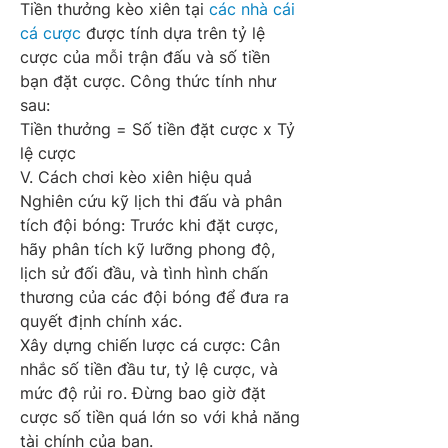
Tiền thưởng kèo xiên tại 
các nhà cái 
cá cược
 được tính dựa trên tỷ lệ 
cược của mỗi trận đấu và số tiền 
bạn đặt cược. Công thức tính như 
sau:
Tiền thưởng = Số tiền đặt cược x Tỷ 
lệ cược
V. Cách chơi kèo xiên hiệu quả
Nghiên cứu kỹ lịch thi đấu và phân 
tích đội bóng: Trước khi đặt cược, 
hãy phân tích kỹ lưỡng phong độ, 
lịch sử đối đầu, và tình hình chấn 
thương của các đội bóng để đưa ra 
quyết định chính xác.
Xây dựng chiến lược cá cược: Cân 
nhắc số tiền đầu tư, tỷ lệ cược, và 
mức độ rủi ro. Đừng bao giờ đặt 
cược số tiền quá lớn so với khả năng 
tài chính của bạn.