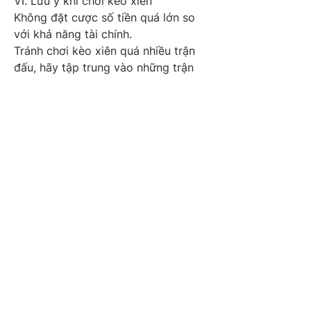
VI. Lưu ý khi chơi kèo xiên
Không đặt cược số tiền quá lớn so 
với khả năng tài chính.
Tránh chơi kèo xiên quá nhiều trận 
đấu, hãy tập trung vào những trận 
đấu mà bạn hiểu rõ nhất.
Kết luận
Kèo xiên là một hình thức cá cược 
bóng đá đầy thử thách và hấp dẫn. 
Để thành công, người chơi cần có 
kiến thức sâu rộng về bóng đá, khả 
năng phân tích tốt và một chiến lược 
quản lý vốn hợp lý.
Bằng cách áp dụng các bí quyết và 
kinh nghiệm đã được chia sẻ trong 
bài viết này, bạn sẽ có thể tự tin 
tham gia và đạt được những thành 
công trong việc chơi kèo xiên.
0
0