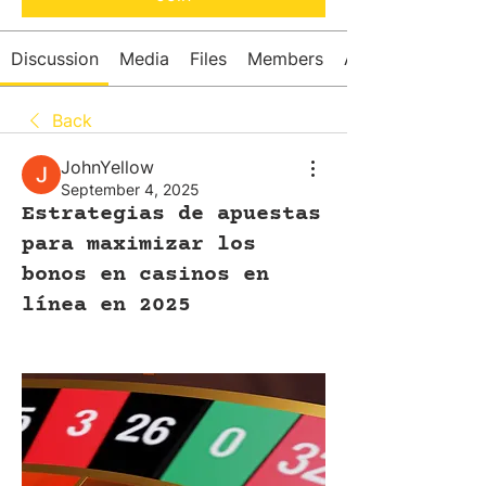
Discussion
Media
Files
Members
About
Back
JohnYellow
September 4, 2025
Estrategias de apuestas
para maximizar los
bonos en casinos en
línea en 2025