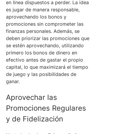
en linea dispuestos a perder. La idea 
es jugar de manera responsable, 
aprovechando los bonos y 
promociones sin comprometer las 
finanzas personales. Además, se 
deben priorizar las promociones que 
se estén aprovechando, utilizando 
primero los bonos de dinero en 
efectivo antes de gastar el propio 
capital, lo que maximizará el tiempo 
de juego y las posibilidades de 
ganar.
Aprovechar las 
Promociones Regulares 
y de Fidelización